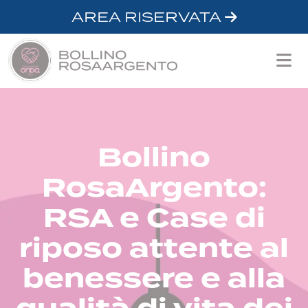
AREA RISERVATA
Bollino
RosaArgento:
RSA e Case di
riposo attente al
benessere e alla