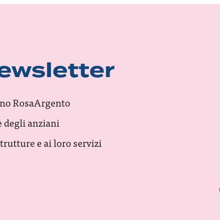
 newsletter
llino RosaArgento
 degli anziani
rutture e ai loro servizi