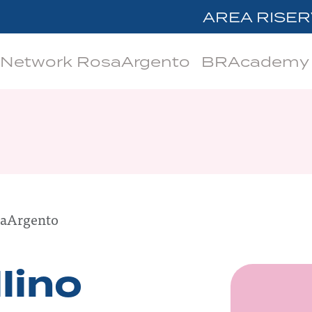
AREA RISER
Network RosaArgento
BRAcademy
osaArgento
llino