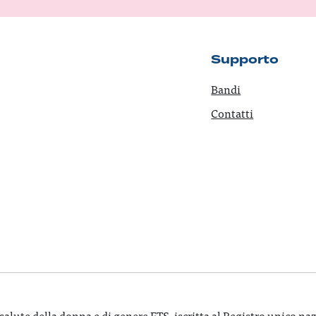
Supporto
Bandi
Contatti
ute della donna e di genere ETS, iscritta al Registro unico nazion