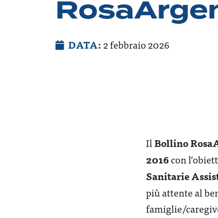
RosaArge
DATA:
2 febbraio 2026
Bollino Rosa
Il
2016
con l’obiet
Sanitarie Assis
più attente al ben
famiglie/caregiv