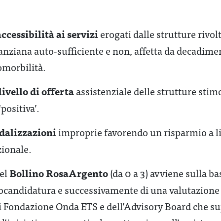
accessibilità ai servizi
erogati dalle strutture rivolt
nziana auto-sufficiente e non, affetta da decadime
comorbilità.
livello di offerta
assistenziale delle strutture sti
positiva’.
dalizzazioni
improprie favorendo un risparmio a liv
zionale.
Bollino RosaArgento
del
(da 0 a 3) avviene sulla ba
ocandidatura e successivamente di una valutazione 
 di Fondazione Onda ETS e dell’Advisory Board che s