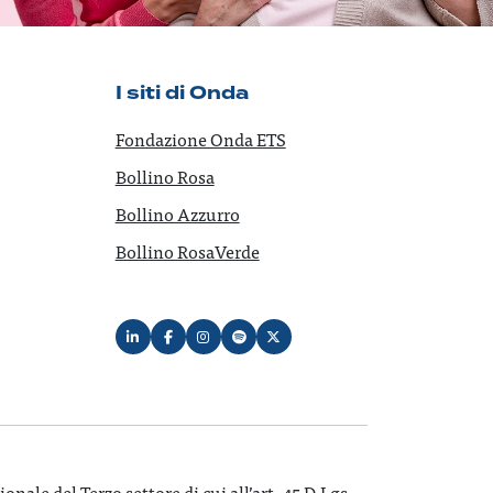
I siti di Onda
Fondazione Onda ETS
Bollino Rosa
Bollino Azzurro
Bollino RosaVerde
ale del Terzo settore di cui all’art. 45 D.Lgs.